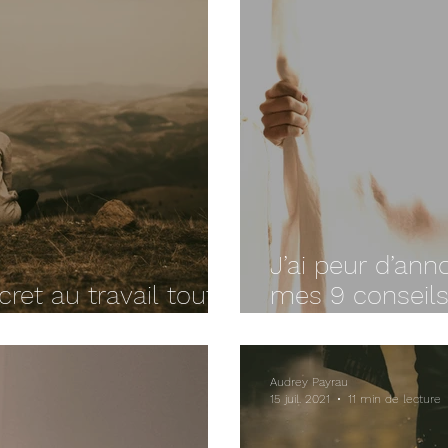
J’ai peur d’an
et au travail tout
mes 9 conseils
 place ?
expérience
Audrey Payrau
15 juil. 2021
11 min de lecture