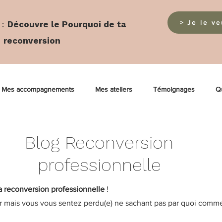
> Je le v
:
Découvre le Pourquoi de ta
reconversion
Mes accompagnements
Mes ateliers
Témoignages
Qu
Blog Reconversion
professionnelle
la reconversion professionnelle
!
r mais vous vous sentez perdu(e) ne sachant pas par quoi comm