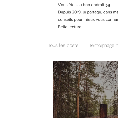
Vous êtes au bon endroit 🤗
Depuis 2019, je partage, dans m
conseils pour mieux vous connaît
Belle lecture !
Tous les posts
Témoignage m
Entrepreneuriat
Bien-êtr
Audrey Payrau
15 sept. 2025
8 min de lecture