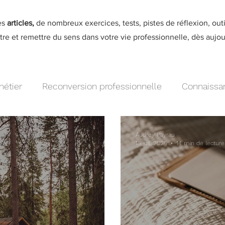
es
articles,
de nombreux exercices, tests, pistes de réflexion, out
re et remettre du sens dans votre vie professionnelle, dès aujou
étier
Reconversion professionnelle
Connaissa
e au travail
Personnes discrètes
Audrey Payrau
15 juil. 2025
14 min de lecture