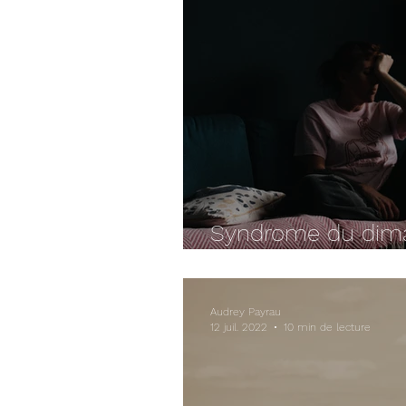
Syndrome du dima
croyais que c’étai
Audrey Payrau
12 juil. 2022
10 min de lecture