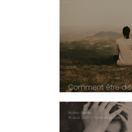
Comment être discr
en se sentant à sa
Audrey Payrau
15 août 2021
7 min de lecture