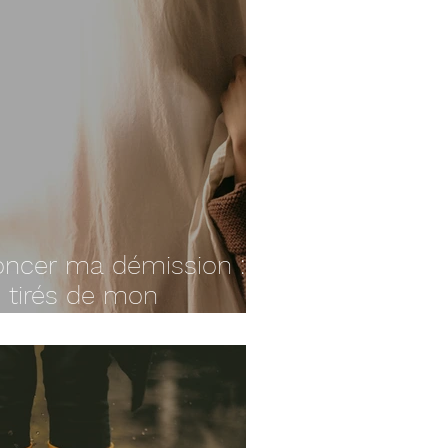
noncer ma démission :
 tirés de mon