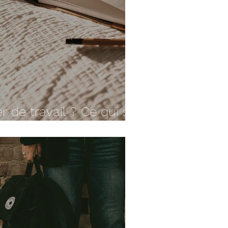
 de travail ? Ce qui se
emment
e