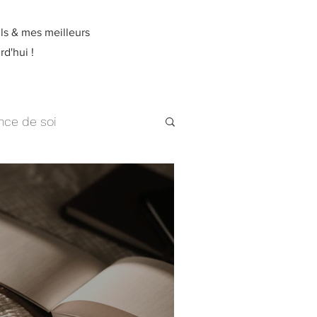
ils & mes meilleurs
rd'hui !
nce de soi