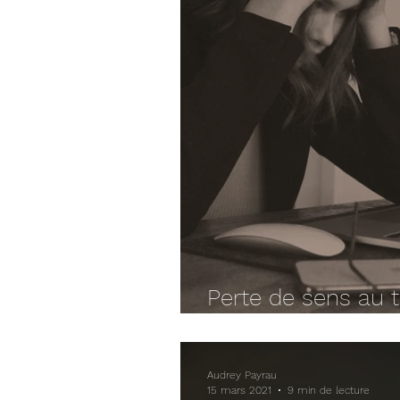
Perte de sens au t
out, ce mal (trop
Audrey Payrau
15 mars 2021
9 min de lecture