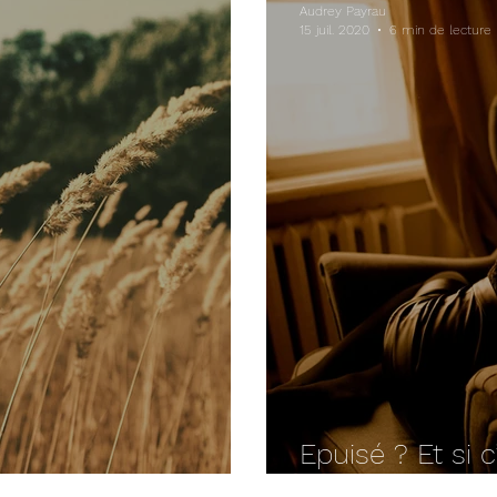
Audrey Payrau
15 juil. 2020
6 min de lecture
Epuisé ? Et si 
icile d’y parvenir ?
professionnel ?