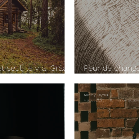
 seul, le vrai Grâal
Peur de changer
nquille ?
joue inconsci
Audrey Payrau
4 août 2023
10 min de lectur