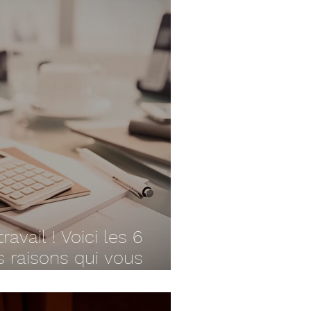
avail ! Voici les 6
 raisons qui vous
 changer...