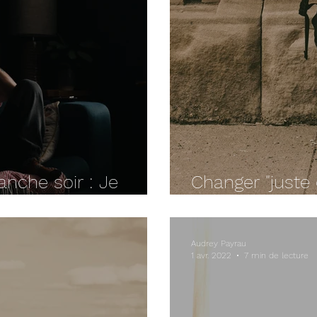
nche soir : Je
Changer "juste 
t normal…
pas à faire dis
Audrey Payrau
1 avr. 2022
7 min de lecture