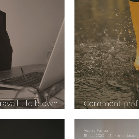
ravail : le brown-
Comment profit
) méconnu
chômage pour s
Audrey Payrau
15 oct. 2020
11 min de lecture