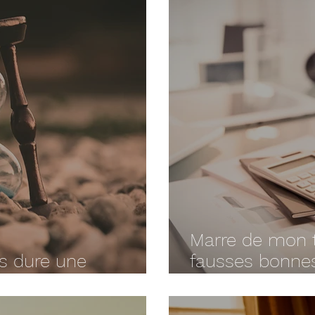
Marre de mon tr
s dure une
fausses bonnes
ssionnelle ?
empêchent d’en