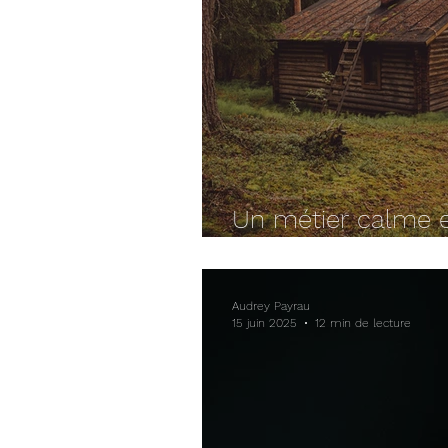
Un métier calme et
pour être enfin tra
Audrey Payrau
15 juin 2025
12 min de lecture