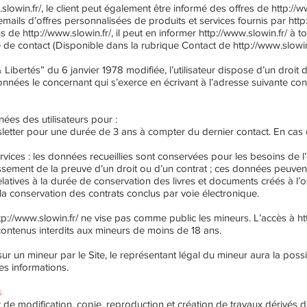
slowin.fr/,
le client peut également être informé des offres de
http://w
emails d’offres personnalisées de produits et services fournis par
http
ns de
http://www.slowin.fr/,
il peut en informer
http://www.slowin.fr/
à to
re de contact (Disponible dans la rubrique Contact de
http://www.slowin.
ibertés” du 6 janvier 1978 modifiée, l’utilisateur dispose d’un droit d’
nnées le concernant qui s’exerce en écrivant à l’adresse suivante
con
ées des utilisateurs pour :
letter pour une durée de 3 ans à compter du dernier contact. En c
ces : les données recueillies sont conservées pour les besoins de 
issement de la preuve d’un droit ou d’un contrat ; ces données peuve
tives à la durée de conservation des livres et documents créés à l’o
a conservation des contrats conclus par voie électronique.
tp://www.slowin.fr/
ne vise pas comme public les mineurs. L’accès à
ht
 contenus interdits aux mineurs de moins de 18 ans.
 sur un mineur par le Site, le représentant légal du mineur aura la poss
es informations.
s
de modification, copie, reproduction et création de travaux dérivés de