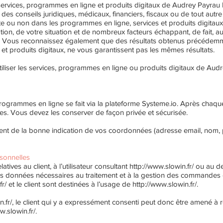
ervices, programmes en ligne et produits digitaux de Audrey Payrau E
des conseils juridiques, médicaux, financiers, fiscaux ou de tout aut
te ou non dans les programmes en ligne, services et produits digitaux.
ation, de votre situation et de nombreux facteurs échappant, de fait, a
e. Vous reconnaissez également que des résultats obtenus précédemme
et produits digitaux, ne vous garantissent pas les mêmes résultats.
tiliser les services, programmes en ligne ou produits digitaux de Audr
programmes en ligne se fait via la plateforme Systeme.io. Après cha
ues. Vous devez les conserver de façon privée et sécurisée.
ient de la bonne indication de vos coordonnées (adresse email, nom, 
rsonnelles
ives au client, à l’utilisateur consultant
http://www.slowin.fr/
ou au de
 données nécessaires au traitement et à la gestion des commandes du
fr/
et le client sont destinées à l’usage de
http://www.slowin.fr/.
.fr/,
le client qui y a expressément consenti peut donc être amené à
w.slowin.fr/.