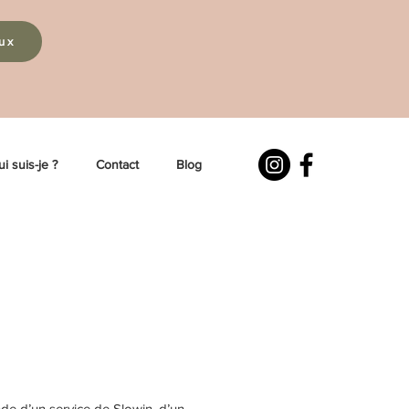
eux
i suis-je ?
Contact
Blog
nde d’un service de Slowin, d’un