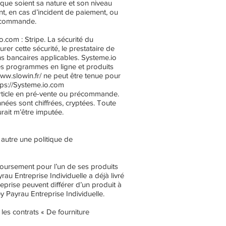
que soient sa nature et son niveau
nt, en cas d’incident de paiement, ou
 commande.
io.com
: Stripe. La sécurité du
urer cette sécurité, le prestataire de
ns bancaires applicables.
Systeme.io
es programmes en ligne et produits
www.slowin.fr/
ne peut être tenue pour
tps://Systeme.io.com
rticle en pré-vente ou précommande.
nées sont chiffrées, cryptées. Toute
rait m’être imputée.
 autre une politique de
boursement pour l’un de ses produits
u Entreprise Individuelle a déjà livré
prise peuvent différer d’un produit à
y Payrau Entreprise Individuelle.
 les contrats « De fourniture