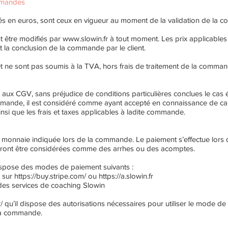
ommandes
ués en euros, sont ceux en vigueur au moment de la validation de la 
t être modifiés par
www.slowin.fr
à tout moment. Les prix applicable
nt la conclusion de la commande par le client.
et ne sont pas soumis à la TVA, hors frais de traitement de la command
 CGV, sans préjudice de conditions particulières conclues le cas éch
mande, il est considéré comme ayant accepté en connaissance de cau
si que les frais et taxes applicables à ladite commande.
onnaie indiquée lors de la commande. Le paiement s’effectue lors d
ront être considérées comme des arrhes ou des acomptes.
ispose des modes de paiement suivants :
e sur
https://buy.stripe.com/
ou
https://a.slowin.fr
des services de coaching Slowin
/
qu’il dispose des autorisations nécessaires pour utiliser le mode de 
 sa commande.