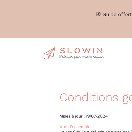
🧭
Guide offert
Conditions g
Mises à jour
: 19/07/2024
Vue d’ensemble
Le site Slowin a été mis en place par 