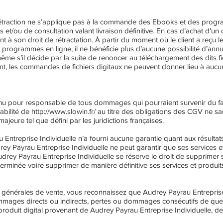
e rétraction ne s’applique pas à la commande des Ebooks et des progr
 et/ou de consultation valant livraison définitive. En cas d’achat d’un
nt à son droit de rétractation. À partir du moment où le client a reçu 
rogrammes en ligne, il ne bénéficie plus d’aucune possibilité d’ann
me s’il décide par la suite de renoncer au téléchargement des dits fi
nt, les commandes de fichiers digitaux ne peuvent donner lieu à aucu
nu pour responsable de tous dommages qui pourraient survenir du fa
abilité de
http://www.slowin.fr/
au titre des obligations des CGV ne sa
eure tel que défini par les juridictions françaises.
treprise Individuelle n’a fourni aucune garantie quant aux résultats 
ey Payrau Entreprise Individuelle ne peut garantir que ses services 
udrey Payrau Entreprise Individuelle se réserve le droit de supprimer 
rminée voire supprimer de manière définitive ses services et produits
 générales de vente, vous reconnaissez que Audrey Payrau Entreprise
mages directs ou indirects, pertes ou dommages consécutifs de quelq
 produit digital provenant de Audrey Payrau Entreprise Individuelle, de