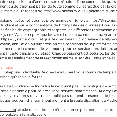
it de suspendre ou d’annuler toute exécution d’une commande, quels 
ment ou de paiement partiel de toute somme qui serait due par le clie
relative à l’utilisation de
http://www.slowin.fr/
ou au paiement d’une
de paiement sécurisé pour les programmes en ligne via
https://Systeme.
u client et sur la confidentialité de l’intégralité des données. Pour ass
es fiables de cryptographie et respecte les différentes réglementatio
 ce genre. Vous acceptez que les conditions de paiement concernant l
e
https://Systeme.io.com
et que Audrey Payrau, propriétaire de
http://
ation, annulation ou suppression des conditions de la plateforme
ht
 moment de la commande, y compris pour les services, produits ou a
r par carte bancaire ou Stripe. Chaque paiement est sécurisé, les don
ème est entièrement de la responsabilité de la société Stripe et ne sau
et retour
u Entreprise Individuelle, Audrey Payrau peut vous fournir de temps à
ices qu’elle vous fournit.
y Payrau Entreprise Individuelle ne fournit pas une politique de rem
era disponible pour ce produit ou service, notamment si Audrey Payra
n service auprès de vous. Les politiques de remboursement de l’entre
politiques peuvent changer à tout moment à la seule discrétion de Audre
sommation
stipule que le droit de rétractation ne peut être exercé pour
e logiciels informatiques ».