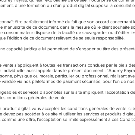
ent, d’une formation ou d’un produit digital suppose la consultatio
nnaît être parfaitement informé du fait que son accord concernant l
re manuscrite de ce document, dans la mesure où le client souhaite so
e consommateur dispose de la faculté de sauvegarder ou d’éditer les
ue l’édition de ce document relèvent de sa seule responsabilité.
ne capacité juridique lui permettant de s’engager au titre des présent
vente s’appliquent à toutes les transactions conclues par le biais des 
ndividuelle, aussi appelé dans le présent document : “Audrey Payrau”,
sonne, physique ou morale, particulier ou professionnel, réalisant a
validée via nos plateformes de paiement sécurisée, pour l’un de nos 
argeables et services disponibles sur le site impliquent l’acceptation d
tes conditions générales de vente.
 un produit digital, vous acceptez les conditions générales de vente ic
 devez pas accéder à ce site ni utiliser les services et produits digit
es comme une offre, l’acceptation se limite expressément à ces Condit