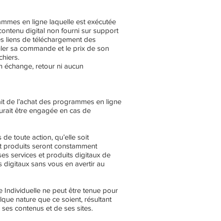
ammes en ligne laquelle est exécutée
 contenu digital non fourni sur support
les liens de téléchargement des
uler sa commande et le prix de son
chiers.
n échange, retour ni aucun
it de l’achat des programmes en ligne
urait être engagée en cas de
de toute action, qu’elle soit
et produits seront constamment
ses services et produits digitaux de
 digitaux sans vous en avertir au
 Individuelle ne peut être tenue pour
ue nature que ce soient, résultant
 ses contenus et de ses sites.