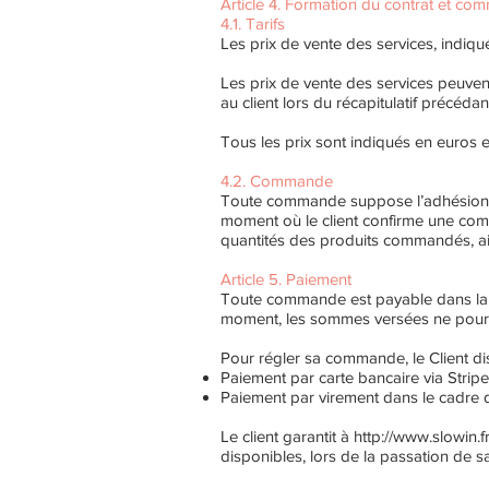
Article 4. Formation du contrat et c
4.1. Tarifs
Les prix de vente des services, indiq
Les prix de vente des services peuven
au client lors du récapitulatif précéda
Tous les prix sont indiqués en euros 
4.2. Commande
Toute commande suppose l’adhésion aux
moment où le client confirme une com
quantités des produits commandés, ain
Article 5. Paiement
Toute commande est payable dans la m
moment, les sommes versées ne pour
Pour régler sa commande, le Client d
Paiement par carte bancaire via Strip
Paiement par virement dans le cadre 
Le client garantit à
http://www.slowin.fr
disponibles, lors de la passation de