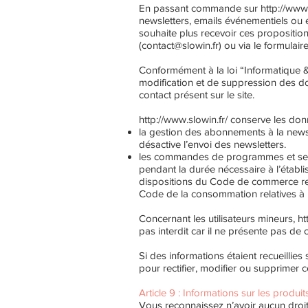
En passant commande sur
http://www.
newsletters, emails événementiels ou 
souhaite plus recevoir ces propositio
(
contact@slowin.fr
) ou via le formulai
Conformément à la loi “Informatique & L
modification et de suppression des do
contact présent sur le site.
http://www.slowin.fr/
conserve les donn
la gestion des abonnements à la news
désactive l’envoi des newsletters.
les commandes de programmes et servi
pendant la durée nécessaire à l’établ
dispositions du Code de commerce rela
Code de la consommation relatives à l
Concernant les utilisateurs mineurs,
ht
pas interdit car il ne présente pas de
Si des informations étaient recueillies
pour rectifier, modifier ou supprimer c
Article 9 : Informations sur les produit
Vous reconnaissez n’avoir aucun droit 