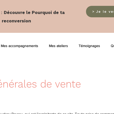
> Je le v
:
Découvre le Pourquoi de ta
reconversion
Mes accompagnements
Mes ateliers
Témoignages
Qu
énérales de vente
Audrey Payrau, qui est l’exploitante de ce site. Toute prise de comma