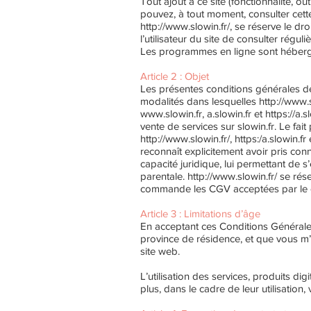
Tout ajout à ce site (fonctionnalité, o
pouvez, à tout moment, consulter cette
http://www.slowin.fr/,
se réserve le dro
l’utilisateur du site de consulter régu
Les programmes en ligne sont héber
Article 2 : Objet
Les présentes conditions générales de 
modalités dans lesquelles
http://www.s
www.slowin.fr
, a.slowin.fr et
https://a.
vente de services sur slowin.fr. Le f
http://www.slowin.fr/,
https:/a.slowin.fr
reconnaît explicitement avoir pris con
capacité juridique, lui permettant de 
parentale.
http://www.slowin.fr/
se rése
commande les CGV acceptées par le c
Article 3 : Limitations d’âge
En acceptant ces Conditions Générales 
province de résidence, et que vous m
site web.
L’utilisation des services, produits di
plus, dans le cadre de leur utilisation, 