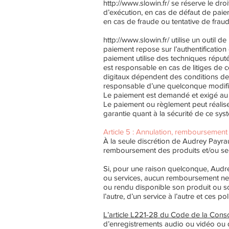
http://www.slowin.fr/
se réserve le dro
d’exécution, en cas de défaut de paie
en cas de fraude ou tentative de fraude 
http://www.slowin.fr/
utilise un outil 
paiement repose sur l’authentification d
paiement utilise des techniques réputé
est responsable en cas de litiges de
digitaux dépendent des conditions d
responsable d’une quelconque modific
Le paiement est demandé et exigé au
Le paiement ou règlement peut réalise
garantie quant à la sécurité de ce syst
Article 5 : Annulation, remboursement 
À la seule discrétion de Audrey Payra
remboursement des produits et/ou serv
Si, pour une raison quelconque, Audre
ou services, aucun remboursement ne s
ou rendu disponible son produit ou so
l’autre, d’un service à l’autre et ces 
L’article L221-28 du Code de la Con
d’enregistrements audio ou vidéo ou d