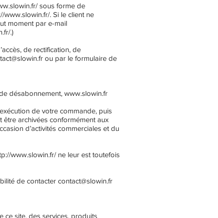
ww.slowin.fr/
sous forme de
://www.slowin.fr/.
Si le client ne
ut moment par e-mail
fr/.)
accès, de rectification, de
tact@slowin.fr
ou par le formulaire de
as de désabonnement,
www.slowin.fr
l’exécution de votre commande, puis
nt être archivées conformément aux
ccasion d’activités commerciales et du
tp://www.slowin.fr/
ne leur est toutefois
ibilité de contacter
contact@slowin.fr
 ce site, des services, produits