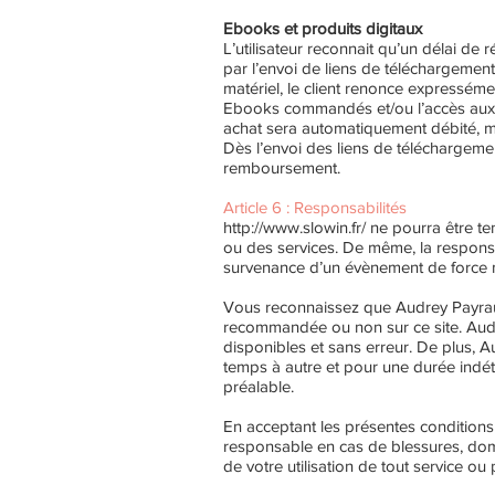
Ebooks et produits digitaux
L’utilisateur reconnait qu’un délai d
par l’envoi de liens de téléchargements
matériel, le client renonce expresséme
Ebooks commandés et/ou l’accès aux p
achat sera automatiquement débité, mê
Dès l’envoi des liens de téléchargeme
remboursement.
Article 6 : Responsabilités
http://www.slowin.fr/
ne pourra être te
ou des services. De même, la respons
survenance d’un évènement de force maj
Vous reconnaissez que Audrey Payrau En
recommandée ou non sur ce site. Audr
disponibles et sans erreur. De plus, A
temps à autre et pour une durée indéte
préalable.
En acceptant les présentes conditions
responsable en cas de blessures, dom
de votre utilisation de tout service ou