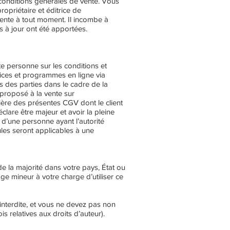
es conditions générales de vente. Vous
opriétaire et éditrice de
vente à tout moment. Il incombe à
es à jour ont été apportées.
te personne sur les conditions et
rvices et programmes en ligne via
ons des parties dans le cadre de la
 proposé à la vente sur
ière des présentes CGV dont le client
lare être majeur et avoir la pleine
 d’une personne ayant l’autorité
les seront applicables à une
e la majorité dans votre pays, État ou
 mineur à votre charge d’utiliser ce
 interdite, et vous ne devez pas non
ois relatives aux droits d’auteur).