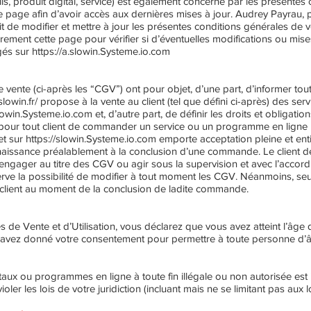
utils, produit digital, service) est également concerné par les présent
 page afin d’avoir accès aux dernières mises à jour. Audrey Payrau, pr
it de modifier et mettre à jour les présentes conditions générales de 
lièrement cette page pour vérifier si d’éventuelles modifications ou mis
gés sur
https://a.slowin.Systeme.io.com
vente (ci-après les “CGV”) ont pour objet, d’une part, d’informer tou
lowin.fr/
propose à la vente au client (tel que défini ci-après) des se
slowin.Systeme.io.com
et, d’autre part, de définir les droits et obligati
ait pour tout client de commander un service ou un programme en ligne
 et sur
https://slowin.Systeme.io.com
emporte acceptation pleine et ent
naissance préalablement à la conclusion d’une commande. Le client déc
s’engager au titre des CGV ou agir sous la supervision et avec l’accord
rve la possibilité de modifier à tout moment les CGV. Néanmoins, seu
lient au moment de la conclusion de ladite commande.
de Vente et d’Utilisation, vous déclarez que vous avez atteint l’âge d
’avez donné votre consentement pour permettre à toute personne d’âge
gitaux ou programmes en ligne à toute fin illégale ou non autorisée est
violer les lois de votre juridiction (incluant mais ne se limitant pas aux l