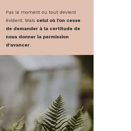
Pas le moment où tout devient
évident.
Mais
celui où l’on cesse
de demander à la certitude de
nous donner la permission
d’avancer
.