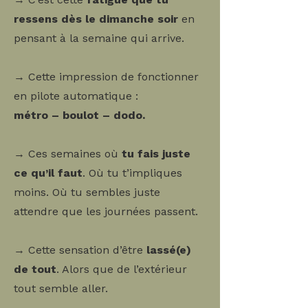
ressens dès le dimanche soir
en
pensant à la semaine qui arrive.
→ Cette impression de fonctionner
en pilote automatique :
métro – boulot – dodo.
→ Ces semaines où
tu fais juste
ce qu’il faut
. Où tu t’impliques
moins. Où tu sembles juste
attendre que les journées passent.
→ Cette sensation d’être
lassé(e)
de tout
. Alors que de l’extérieur
tout semble aller.