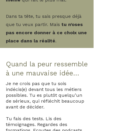
Dans ta tête, tu sais presque déjà
que tu veux partir. Mais
tu n’oses
pas encore donner à ce choix une
place dans la réalité
.
Quand la peur ressemble
à une mauvaise idée…
Je ne crois pas que tu sois
indécis(e) devant tous les métiers
possibles.
Tu es plutôt quelqu’un
de sérieux, qui réfléchit beaucoup
avant de décider.
Tu fais des tests. Lis des
témoignages. Regardes des
formations. Ecoutes des podcasts.