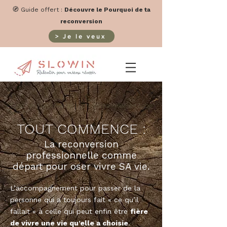
🧭
Guide offert
:
Découvre le Pourquoi de ta
reconversion
> Je le veux
Coaching reconversion professionnelle en ligne
TOUT COMMENCE :
La reconversion
professionnelle comme
départ pour oser vivre SA vie.
L’accompagnement pour passer de la
personne qui a toujours fait « ce qu’il
fallait » à celle qui peut enfin être
fière
de vivre une vie qu’elle a choisie
.