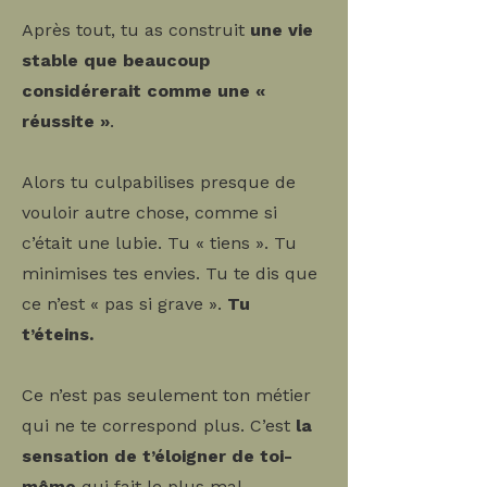
Après tout, tu as construit
une vie
stable que beaucoup
considérerait comme une «
réussite »
.
Alors tu culpabilises presque de
vouloir autre chose, comme si
c’était une lubie. Tu « tiens ». Tu
minimises tes envies. Tu te dis que
ce n’est « pas si grave ».
Tu
t’éteins.
Ce n’est pas seulement ton métier
qui ne te correspond plus. C’est
la
sensation de t’éloigner de toi-
même
qui fait le plus mal.