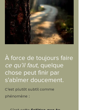
À force de toujours faire
ce qu’il faut
, quelque
chose peut finir par
s'abîmer doucement.
C’est plutôt subtil comme
phénomène :
→ C’est cette
fatigue que tu