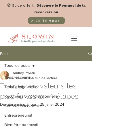
🧭
Guide offert
:
Découvre le Pourquoi de ta
reconversion
> Je le veux
Post
Tous les posts
Audrey Payrau
Tous les posts
2 févr. 2020
6 min de lecture
Trouver vos valeurs les
Témoignage métier
plus fortes en 4 étapes
Reconversion professionnelle
Dernière mise à jour :
25 janv. 2024
Connaissance de soi
Entrepreneuriat
Bien-être au travail